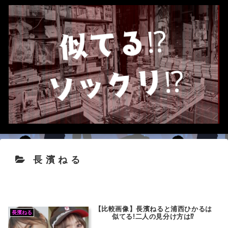
長濱ねる
【比較画像】長濱ねると浦西ひかるは
長濱ねる
似てる!二人の見分け方は⁉