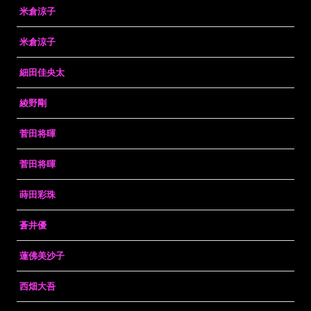
米倉涼子
米倉涼子
細田佳央太
綾野剛
菅田将暉
菅田将暉
蒔田彩珠
蒼井優
蓮佛美沙子
西畑大吾