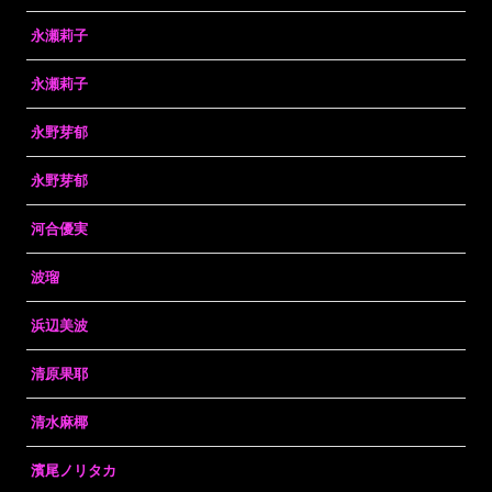
永瀬莉子
永瀬莉子
永野芽郁
永野芽郁
河合優実
波瑠
浜辺美波
清原果耶
清水麻椰
濱尾ノリタカ