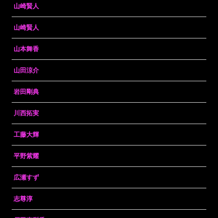
山崎賢人
山崎賢人
山本舞香
山田涼介
岩田剛典
川西拓実
工藤大輝
平野紫耀
広瀬すず
志尊淳