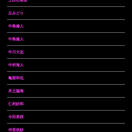
上白石萌音
丘みどり
中島健人
中島健人
中川大志
中村海人
亀梨和也
井之脇海
仁村紗和
今田美桜
仲里依紗