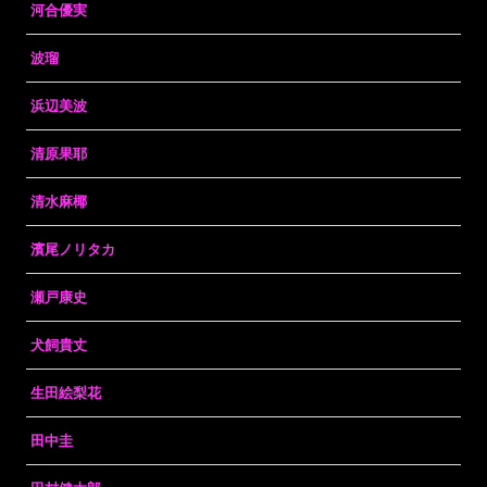
河合優実
波瑠
浜辺美波
清原果耶
清水麻椰
濱尾ノリタカ
瀬戸康史
犬飼貴丈
生田絵梨花
田中圭