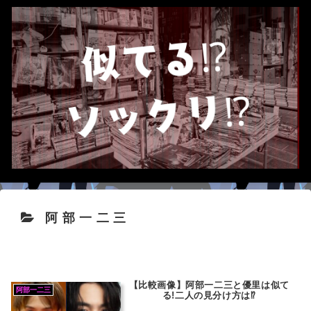
阿部一二三
【比較画像】阿部一二三と優里は似て
阿部一二三
る!二人の見分け方は⁉