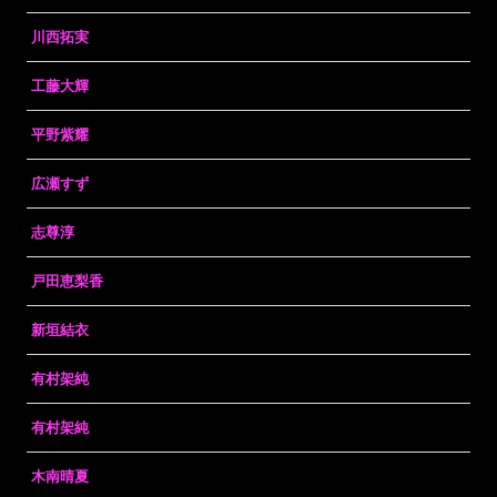
川西拓実
工藤大輝
平野紫耀
広瀬すず
志尊淳
戸田恵梨香
新垣結衣
有村架純
有村架純
木南晴夏