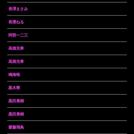
長澤まさみ
長濱ねる
阿部一二三
高畑充希
高畑充希
鳴海唯
黒木華
黒田勇樹
黒田勇樹
齋藤飛鳥