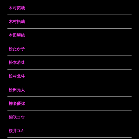
木村拓哉
木村拓哉
本田望結
松たか子
松本若菜
松村北斗
松田元太
柳楽優弥
柴咲コウ
桜井ユキ