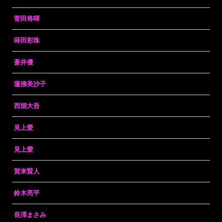
菅田将暉
蒔田彩珠
蒼井優
蓮佛美沙子
西畑大吾
見上愛
見上愛
賀来賢人
鈴木亮平
長澤まさみ