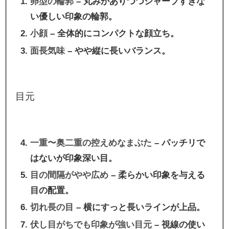
卵型の輪郭
– 丸みがありつつシャープすぎな
い優しい印象の輪郭。
小顔
– 全体的にコンパクトな顔立ち。
面長気味
– やや縦に長いバランス。
目元
一重〜奥二重の控えめなまぶた
– パッチリで
はないが印象深い目。
目の間隔がやや広め
– 柔らかい印象を与える
目の配置。
切れ長の目
– 横にすっと長いラインが上品。
伏し目がちでも印象が強い目元
– 視線の使い