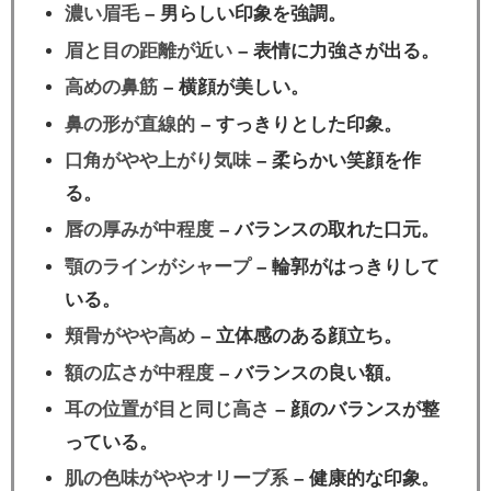
濃い眉毛
– 男らしい印象を強調。
眉と目の距離が近い
– 表情に力強さが出る。
高めの鼻筋
– 横顔が美しい。
鼻の形が直線的
– すっきりとした印象。
口角がやや上がり気味
– 柔らかい笑顔を作
る。
唇の厚みが中程度
– バランスの取れた口元。
顎のラインがシャープ
– 輪郭がはっきりして
いる。
頬骨がやや高め
– 立体感のある顔立ち。
額の広さが中程度
– バランスの良い額。
耳の位置が目と同じ高さ
– 顔のバランスが整
っている。
肌の色味がややオリーブ系
– 健康的な印象。