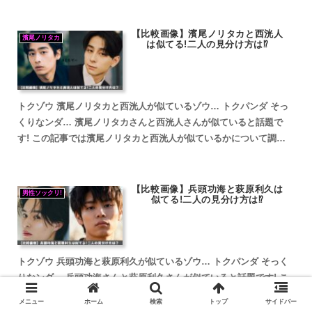
【比較画像】濱尾ノリタカと西洸人
濱尾ノリタカ
は似てる!二人の見分け方は⁉
トクゾウ 濱尾ノリタカと西洸人が似ているゾウ… トクパンダ そっ
くりなンダ… 濱尾ノリタカさんと西洸人さんが似ていると話題で
す! この記事では濱尾ノリタカと西洸人が似ているかについて調査
していきます。 濱尾ノリタカと西洸人が似ていると話題 ...
【比較画像】兵頭功海と萩原利久は
男性ソックリ!
似てる!二人の見分け方は⁉
トクゾウ 兵頭功海と萩原利久が似ているゾウ… トクパンダ そっく
りなンダ… 兵頭功海さんと萩原利久さんが似ていると話題です! こ
の記事では兵頭功海と萩原利久が似ているかについて調査していき
メニュー
ホーム
検索
トップ
サイドバー
ます。 兵頭功海と萩原利久が似ていると話題 兵頭功海...