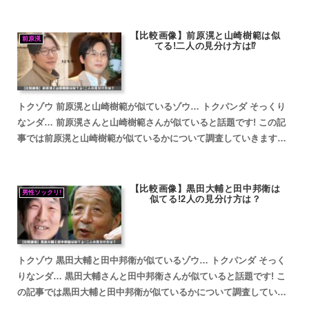
【比較画像】前原滉と山崎樹範は似
前原滉
てる!二人の見分け方は⁉
トクゾウ 前原滉と山崎樹範が似ているゾウ… トクパンダ そっくり
なンダ… 前原滉さんと山崎樹範さんが似ていると話題です! この記
事では前原滉と山崎樹範が似ているかについて調査していきます。
前原滉と山崎樹範が似ていると話題 トクゾウ 前原滉...
【比較画像】黒田大輔と田中邦衛は
男性ソックリ!
似てる!2人の見分け方は？
トクゾウ 黒田大輔と田中邦衛が似ているゾウ… トクパンダ そっく
りなンダ… 黒田大輔さんと田中邦衛さんが似ていると話題です! こ
の記事では黒田大輔と田中邦衛が似ているかについて調査していき
ます。 fam8_js_async(' '_site...