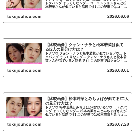
トクパンダ そっくりなンダ… コ・ユンジョンさんと松
本若菜さんが似ていると話題です! この記事ではコ・ユ
ンジョンと松本若菜が似ているかについて調査していき
ます。 fam8_js_async...
tokujouhou.com
2026.06.06
【比較画像】クォン・ナラと松本若菜は似て
る!2人の見分け方は？
トクゾウ クォン・ナラと松本若菜が似ているゾウ… ト
クパンダ そっくりなンダ… クォン・ナラさんと松本若
菜さんが似ていると話題です! この記事ではクォン・ナ
ラと松本若菜が似ているかについて調査していきます。
fam8_js_async(' ...
tokujouhou.com
2026.08.01
【比較画像】松本若菜とみちょぱが似てる!二人
の見分け方は？
トクゾウ 松本若菜とみちょぱが似ているゾウ… トクパ
ンダ そっくりなンダ… 松本若菜さんとみちょぱさんが
似ていると話題です! この記事では松本若菜とみちょぱ
が似ているかについて調査していきます。
fam8_js_async(' '_site...
tokujouhou.com
2026.07.28