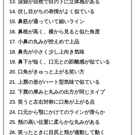
涙袋が自然で目の下に立体感がある
伏し目がちの表情がよく似ている
鼻筋が通っていて細いライン
鼻根が高く、横から見ると似た角度
小鼻の丸みが控えめで上品
鼻先が小さく少し上向き気味
鼻下が短く、口元との距離感が似ている
口角がきゅっと上がる笑い方
上唇の形がハート型気味で似ている
下唇の厚みと丸みの出方が同じタイプ
笑うと左右対称に口角が上がる点
口元から顎にかけてのラインが滑らか
頬の高い位置に柔らかな丸みがある
笑ったときに目尻と頬が連動して動く