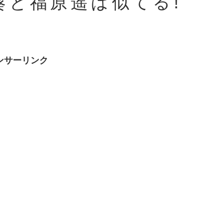
葵と福原遥は似てる!
⁉
ンサーリンク