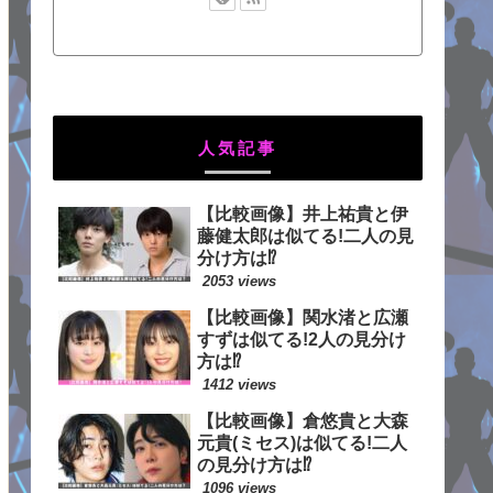
人気記事
【比較画像】井上祐貴と伊
藤健太郎は似てる!二人の見
分け方は⁉
2053 views
【比較画像】関水渚と広瀬
すずは似てる!2人の見分け
方は⁉
1412 views
【比較画像】倉悠貴と大森
元貴(ミセス)は似てる!二人
の見分け方は⁉
1096 views