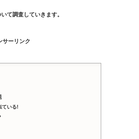
ついて調査していきます。
ンサーリンク
題
ている!
？