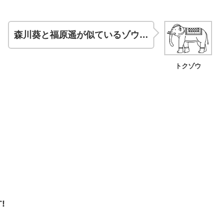
森川葵と福原遥が似ているゾウ…
トクゾウ
!