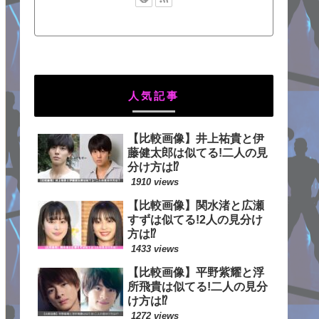
人気記事
【比較画像】井上祐貴と伊
藤健太郎は似てる!二人の見
分け方は⁉
1910 views
【比較画像】関水渚と広瀬
すずは似てる!2人の見分け
方は⁉
1433 views
【比較画像】平野紫耀と浮
所飛貴は似てる!二人の見分
け方は⁉
1272 views