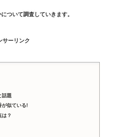
かについて調査していきます。
ンサーリンク
と話題
が似ている!
点は？