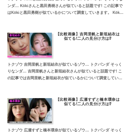
ンダ… Kōkiさんと黒田勇樹さんが似ていると話題です! この記事で
はKōkiと黒田勇樹が似ているかについて調査していきます。 Kōki
と黒田勇樹が似ていると話題 Kōki...
【比較画像】吉岡里帆と新垣結衣は
新垣結衣
似てる!二人の見分け方は⁉
トクゾウ 吉岡里帆と新垣結衣が似ているゾウ… トクパンダ そっく
りなンダ… 吉岡里帆さんと新垣結衣さんが似ていると話題です! こ
の記事では吉岡里帆と新垣結衣が似ているかについて調査していき
ます。 吉岡里帆と新垣結衣が似ていると話題 吉岡里帆...
【比較画像】広瀬すずと橋本環奈は
橋本環奈
似てる!二人の見分け方は⁉
トクゾウ 広瀬すずと橋本環奈が似ているゾウ… トクパンダ そっく