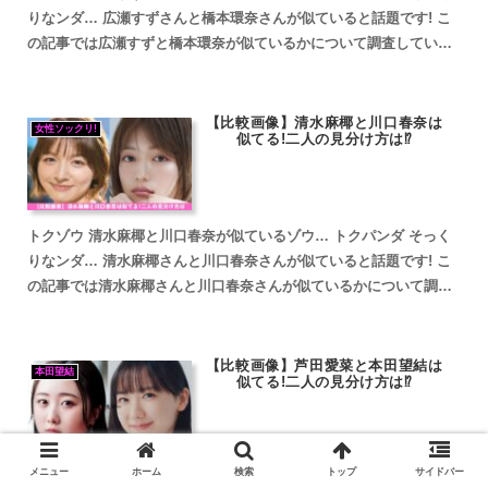
りなンダ… 広瀬すずさんと橋本環奈さんが似ていると話題です! こ
の記事では広瀬すずと橋本環奈が似ているかについて調査していき
ます。 広瀬すずと橋本環奈が似ていると話題 広瀬すず...
【比較画像】清水麻椰と川口春奈は
女性ソックリ!
似てる!二人の見分け方は⁉
トクゾウ 清水麻椰と川口春奈が似ているゾウ… トクパンダ そっく
りなンダ… 清水麻椰さんと川口春奈さんが似ていると話題です! こ
の記事では清水麻椰さんと川口春奈さんが似ているかについて調査
していきます。 清水麻椰と川口春奈が似ていると話題 ...
【比較画像】芦田愛菜と本田望結は
本田望結
似てる!二人の見分け方は⁉
メニュー
ホーム
検索
トップ
サイドバー
トクゾウ 芦田愛菜と本田望結が似ているゾウ… トクパンダ そっく