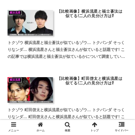
【比較画像】横浜流星と福士蒼汰は
横浜流星
似てる!二人の見分け方は⁉
トクゾウ 横浜流星と福士蒼汰が似ているゾウ… トクパンダ そっく
りなンダ… 横浜流星さんと福士蒼汰さんが似ていると話題です! こ
の記事では横浜流星と福士蒼汰が似ているかについて調査していき
ます。 横浜流星と福士蒼汰が似ていると話題 横浜流星...
【比較画像】町田啓太と横浜流星は
横浜流星
似てる!二人の見分け方は⁉
トクゾウ 町田啓太と横浜流星が似ているゾウ… トクパンダ そっく
りなンダ… 町田啓太さんと横浜流星さんが似ていると話題です! こ
の記事では町田啓太と横浜流星が似ているかについて調査していき
ます。 町田啓太と横浜流星が似ていると話題 町田啓太...
メニュー
ホーム
検索
トップ
サイドバー