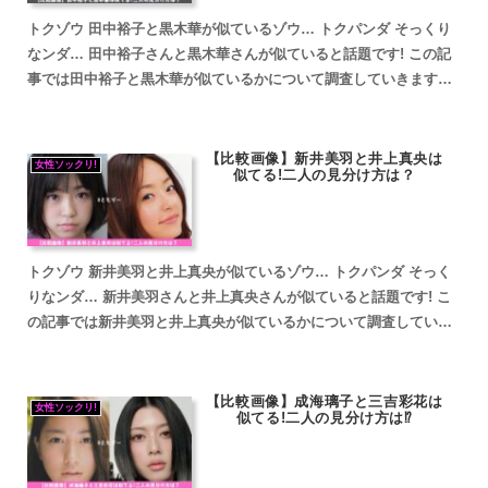
トクゾウ 田中裕子と黒木華が似ているゾウ… トクパンダ そっくり
なンダ… 田中裕子さんと黒木華さんが似ていると話題です! この記
事では田中裕子と黒木華が似ているかについて調査していきます。
田中裕子と黒木華が似ていると話題 田中裕子と黒木華...
【比較画像】新井美羽と井上真央は
女性ソックリ!
似てる!二人の見分け方は？
トクゾウ 新井美羽と井上真央が似ているゾウ… トクパンダ そっく
りなンダ… 新井美羽さんと井上真央さんが似ていると話題です! こ
の記事では新井美羽と井上真央が似ているかについて調査していき
ます。 fam8_js_async(' '_site...
【比較画像】成海璃子と三吉彩花は
女性ソックリ!
似てる!二人の見分け方は⁉