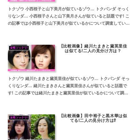
トクゾウ 小西桜子と山下美月が似ているゾウ… トクパンダ そっく
りなンダ… 小西桜子さんと山下美月さんが似ていると話題です! こ
の記事では小西桜子と山下美月が似ているかについて調査していき
ます。 小西桜子と山下美月が似ていると話題 小西桜子...
【比較画像】緒川たまきと黛英里佳
女性ソックリ!
は似てる!二人の見分け方は？
トクゾウ 緒川たまきと黛英里佳が似ているゾウ… トクパンダ そっ
くりなンダ… 緒川たまきさんと黛英里佳さんが似ていると話題で
す! この記事では緒川たまきと黛英里佳が似ているかについて調査
していきます。 fam8_js_async(' '_s...
【比較画像】田中裕子と黒木華は似
女性ソックリ!
てる!二人の見分け方は⁉