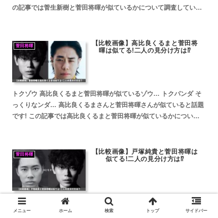
の記事では菅生新樹と菅田将暉が似ているかについて調査していき
ます。 菅生新樹と菅田将暉が似ていると話題 菅生新樹...
【比較画像】高比良くるまと菅田将
菅田将暉
暉は似てる!二人の見分け方は⁉
トクゾウ 高比良くるまと菅田将暉が似ているゾウ… トクパンダ そ
っくりなンダ… 高比良くるまさんと菅田将暉さんが似ていると話題
です! この記事では高比良くるまと菅田将暉が似ているかについて
調査していきます。 高比良くるまと菅田将暉が似ている...
【比較画像】戸塚純貴と菅田将暉は
菅田将暉
似てる!二人の見分け方は⁉
トクゾウ 戸塚純貴と菅田将暉が似ているゾウ… トクパンダ そっく
メニュー
ホーム
検索
トップ
サイドバー
りなンダ… 戸塚純貴さんと菅田将暉さんが似ていると話題です! こ