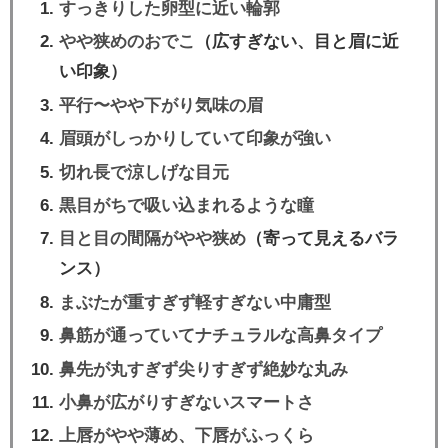
すっきりした卵型に近い輪郭
やや狭めのおでこ
（広すぎない、目と眉に近
い印象）
平行〜やや下がり気味の眉
眉頭がしっかりしていて印象が強い
切れ長で涼しげな目元
黒目がちで吸い込まれるような瞳
目と目の間隔がやや狭め
（寄って見えるバラ
ンス）
まぶたが重すぎず軽すぎない中庸型
鼻筋が通っていてナチュラルな高鼻タイプ
鼻先が丸すぎず尖りすぎず絶妙な丸み
小鼻が広がりすぎないスマートさ
上唇がやや薄め、下唇がふっくら