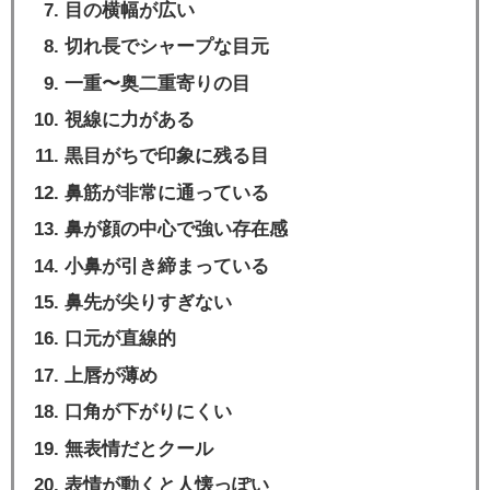
目の横幅が広い
切れ長でシャープな目元
一重〜奥二重寄りの目
視線に力がある
黒目がちで印象に残る目
鼻筋が非常に通っている
鼻が顔の中心で強い存在感
小鼻が引き締まっている
鼻先が尖りすぎない
口元が直線的
上唇が薄め
口角が下がりにくい
無表情だとクール
表情が動くと人懐っぽい