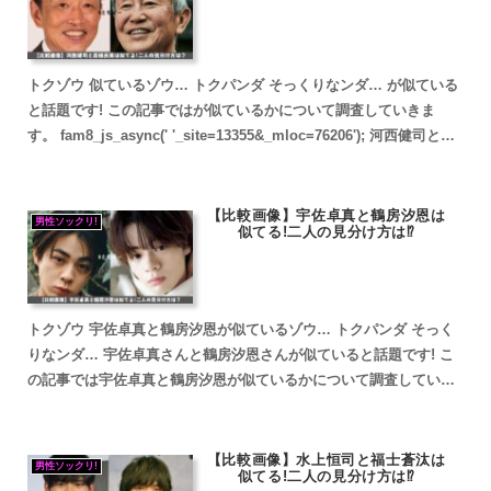
トクゾウ 似ているゾウ… トクパンダ そっくりなンダ… が似ている
と話題です! この記事ではが似ているかについて調査していきま
す。 fam8_js_async(' '_site=13355&_mloc=76206'); 河西健司と高
橋長英が...
【比較画像】宇佐卓真と鶴房汐恩は
男性ソックリ!
似てる!二人の見分け方は⁉
トクゾウ 宇佐卓真と鶴房汐恩が似ているゾウ… トクパンダ そっく
りなンダ… 宇佐卓真さんと鶴房汐恩さんが似ていると話題です! こ
の記事では宇佐卓真と鶴房汐恩が似ているかについて調査していき
ます。 fam8_js_async(' '_site...
【比較画像】水上恒司と福士蒼汰は
男性ソックリ!
似てる!二人の見分け方は⁉