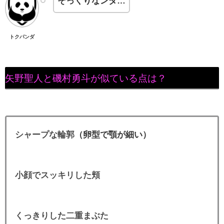
そっくりなンダ…
トクパンダ
矢野聖人と磯村勇斗が似ている点は？
シャープな輪郭
（卵型で顎が細い）
小顔でスッキリした頬
くっきりした二重まぶた