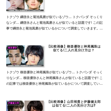
トクゾウ 綱啓永と菊池風磨が似ているゾウ… トクパンダ そっくり
なンダ… 綱啓永さんと菊池風磨さんが似ていると話題です! この記
事で綱啓永と菊池風磨が似ているかについて調査していきます。
fam8_js_async(' '_site=133...
【比較画像】柳楽優弥と神尾楓珠は
柳楽優弥
似てる!二人の見分け方は？
トクゾウ 柳楽優弥と神尾楓珠が似ているゾウ… トクパンダ そっく
りなンダ… 柳楽優弥さんと神尾楓珠さんが似ていると話題です! こ
の記事では柳楽優弥と神尾楓珠が似ているかについて調査していき
ます。 柳楽優弥と神尾楓珠とが似ていると話題 柳楽優...
【比較画像】山田裕貴と伊藤健太郎
伊藤健太郎
は似てる!二人の見分け方は⁉