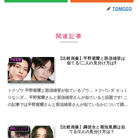
TOMOZO
関連記事
【比較画像】平野紫耀と那須雄登は
平野紫耀
似てる!二人の見分け方は⁉
トクゾウ 平野紫耀と那須雄登が似ているゾウ… トクパンダ そっく
りなンダ… 平野紫耀さんと那須雄登さんが似ていると話題です! こ
の記事では平野紫耀さんと那須雄登さんが似ているかについて調査
していきます。 平野紫耀さんと那須雄登さんが似ている...
【比較画像】綱啓永と菊池風磨は似
男性ソックリ!
てる!2人の見分け方は？