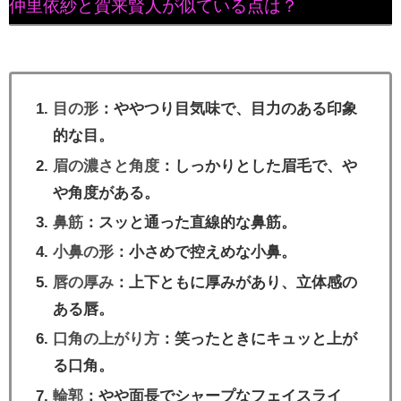
仲里依紗と賀来賢人が似ている点は？
目の形
：ややつり目気味で、目力のある印象
的な目。
眉の濃さと角度
：しっかりとした眉毛で、や
や角度がある。
鼻筋
：スッと通った直線的な鼻筋。
小鼻の形
：小さめで控えめな小鼻。
唇の厚み
：上下ともに厚みがあり、立体感の
ある唇。
口角の上がり方
：笑ったときにキュッと上が
る口角。
輪郭
：やや面長でシャープなフェイスライ