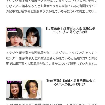
トクゾウ 柄本佑と安藤サクラが似ているゾウ… トクパンダ そっく
りなンダ… 柄本佑さんと安藤サクラさんが似ていると話題です! こ
の記事では柄本佑と安藤サクラが似ているかについて調査していき
ます。 fam8_js_async(' '_site...
【比較画像】畑芽育と大西流星は似
大西流星
てる!二人の見分け方は⁉
トクゾウ 畑芽育と大西流星が似ているゾウ… トクパンダ そっくり
なンダ… 畑芽育さんと大西流星さんが似ていると話題です! この記
事では畑芽育と大西流星が似ているかについて調査していきます。
畑芽育と大西流星が似ていると話題 畑芽育と大西流星...
【比較画像】Kōkiと黒田勇樹は似て
男女ソックリ!
る!二人の見分け方は⁉