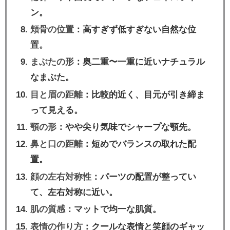
ン。
頬骨の位置
：高すぎず低すぎない自然な位
置。
まぶたの形
：奥二重〜一重に近いナチュラル
なまぶた。
目と眉の距離
：比較的近く、目元が引き締ま
って見える。
顎の形
：やや尖り気味でシャープな顎先。
鼻と口の距離
：短めでバランスの取れた配
置。
顔の左右対称性
：パーツの配置が整ってい
て、左右対称に近い。
肌の質感
：マットで均一な肌質。
表情の作り方
：クールな表情と笑顔のギャッ