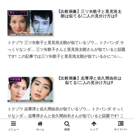
【比較画像】三ツ矢歌子と里見浩太
男女ソックリ!
朗は似てる!二人の見分け方は⁉
トクゾウ 三ツ矢歌子と里見浩太朗が似ているゾウ… トクパンダ そ
っくりなンダ… 三ツ矢歌子さんと里見浩太朗さんが似ていると話題
です! この記事では三ツ矢歌子と里見浩太朗が似ているかについて
調査していきます。 三ツ矢歌子と里見浩太朗が似ている...
【比較画像】志尊淳と佐久間由衣は
平野紫耀
似てる!二人の見分け方は⁉
トクゾウ 志尊淳と佐久間由衣が似ているゾウ… トクパンダ そっく
りなンダ… 志尊淳さんと佐久間由衣さんが似ていると話題です! こ
の記事では志尊淳と佐久間由衣が似ているかについて調査していき
ます。 志尊淳と佐久間由衣が似ていると話題 志尊淳と...
メニュー
ホーム
検索
トップ
サイドバー