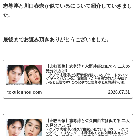
志尊淳と川口春奈が似ているについて紹介していきまし
た。
最後までお読み頂きありがとうございました。
【比較画像】志尊淳と永野芽郁は似てる!二人の
見分け方は⁉
トクゾウ 志尊淳と永野芽郁が似ているゾウ… トクパン
ダ そっくりなンダ… 志尊淳さんと永野芽郁さんが似て
いると話題です! この記事では志尊淳と永野芽郁が似て
いるかについて調査していきます。 志尊淳と永野芽郁
が似ていると話題 志尊淳と永野芽郁...
tokujouhou.com
2026.07.31
【比較画像】志尊淳と佐久間由衣は似てる!二人
の見分け方は⁉
トクゾウ 志尊淳と佐久間由衣が似ているゾウ… トクパ
ンダ そっくりなンダ… 志尊淳さんと佐久間由衣さんが