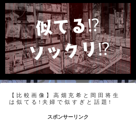
【比較画像】高畑充希と岡田将生
は似てる!夫婦で似すぎと話題!
スポンサーリンク