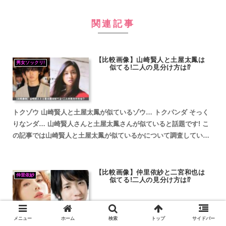
関連記事
【比較画像】山崎賢人と土屋太鳳は
男女ソックリ!
似てる!二人の見分け方は⁉
トクゾウ 山崎賢人と土屋太鳳が似ているゾウ… トクパンダ そっく
りなンダ… 山崎賢人さんと土屋太鳳さんが似ていると話題です! こ
の記事では山崎賢人と土屋太鳳が似ているかについて調査していき
ます。 山崎賢人と土屋太鳳が似ていると話題 山崎賢人...
【比較画像】仲里依紗と二宮和也は
仲里依紗
似てる!二人の見分け方は⁉
メニュー
ホーム
検索
トップ
サイドバー
トクゾウ 仲里依紗と二宮和也が似ているゾウ… トクパンダ そっく